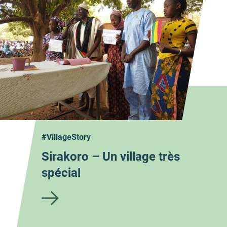
#VillageStory
Sirakoro – Un village très
spécial
à
l'arti
cle