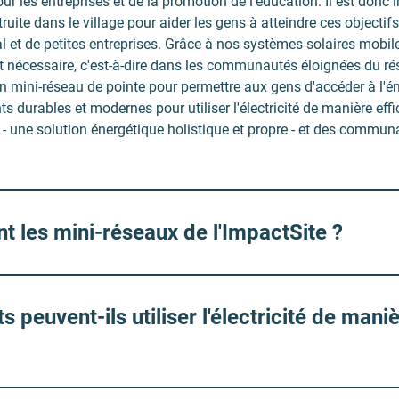
 les entreprises et de la promotion de l'éducation. Il est donc
truite dans le village pour aider les gens à atteindre ces objectif
tal et de petites entreprises. Grâce à nos systèmes solaires mobi
 est nécessaire, c'est-à-dire dans les communautés éloignées du ré
n mini-réseau de pointe pour permettre aux gens d'accéder à l'én
 durables et modernes pour utiliser l'électricité de manière eff
t - une solution énergétique holistique et propre - et des commu
 les mini-réseaux de l'ImpactSite ?
peuvent-ils utiliser l'électricité de maniè