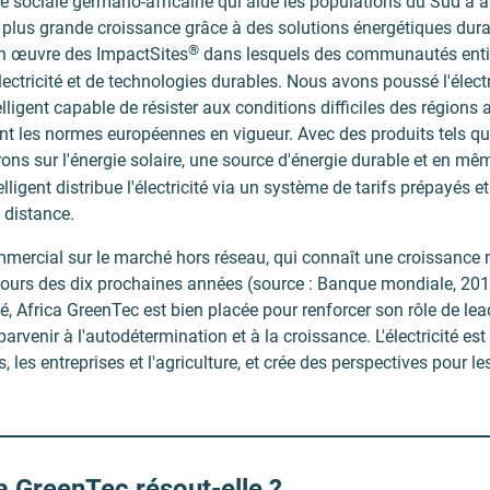
se sociale germano-africaine qui aide les populations du Sud à a
plus grande croissance grâce à des solutions énergétiques dura
®
en œuvre des ImpactSites
dans lesquels des communautés enti
lectricité et de technologies durables. Nous avons poussé l'élect
lligent capable de résister aux conditions difficiles des régions 
t les normes européennes en vigueur. Avec des produits tels qu
ons sur l'énergie solaire, une source d'énergie durable et en mê
lligent distribue l'électricité via un système de tarifs prépayés e
 distance.
rcial sur le marché hors réseau, qui connaît une croissance ra
u cours des dix prochaines années (source : Banque mondiale, 201
hé, Africa GreenTec est bien placée pour renforcer son rôle de lea
arvenir à l'autodétermination et à la croissance. L'électricité e
 les entreprises et l'agriculture, et crée des perspectives pour l
a GreenTec résout-elle ?