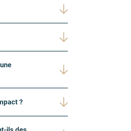
 une
impact ?
t-ils des