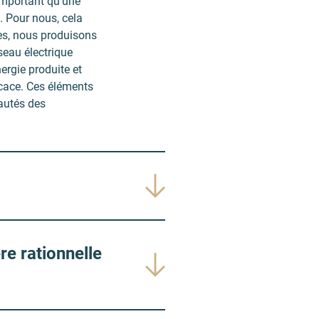
 important qu'une
s. Pour nous, cela
les, nous produisons
seau électrique
ergie produite et
icace. Ces éléments
nautés des
re rationnelle