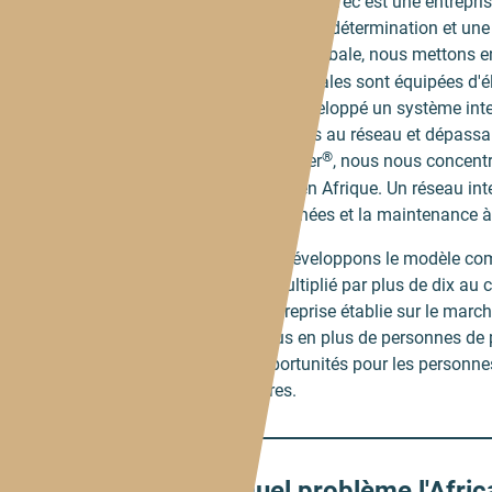
Africa GreenTec est une entrepri
grande autodétermination et une 
solution globale, nous mettons 
régions rurales sont équipées d'é
loin et développé un système inte
raccordées au réseau et dépassan
®
Solartainer
, nous nous concentr
logique en Afrique. Un réseau inte
des données et la maintenance à
Nous développons le modèle comme
être multiplié par plus de dix a
qu'entreprise établie sur le marc
de plus en plus de personnes de p
d'opportunités pour les personnes,
futures.
Quel problème l'Afric