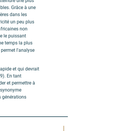
tteindre une plus
bles. Grâce à une
ères dans les
ricité un peu plus
africaines non
e le puissant
me temps la plus
t permet l'analyse
pide et qui devrait
9). En tant
der et permettre à
st synonyme
es générations