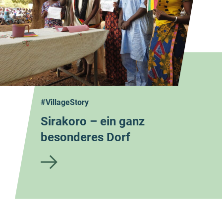
#VillageStory
Sirakoro – ein ganz
besonderes Dorf
zum
Blog
artik
el