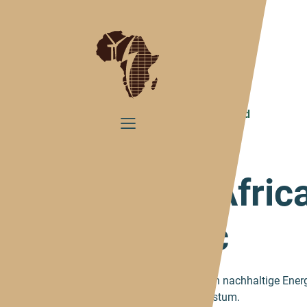
Home
Über uns
Wer wir sind
Wir sind Afric
GreenTec
Wir befähigen Menschen durch nachhaltige Ener
Selbstbestimmung und Wachstum.