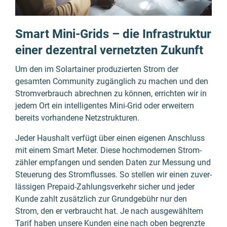
Smart Mini-Grids – die Infrastruktur
einer dezentral vernetzten Zukunft
Um den im Solartainer produzierten Strom der
gesamten Community zugänglich zu machen und den
Strom­ver­brauch abrechnen zu können, errichten wir in
jedem Ort ein intelli­gentes Mini-Grid oder erweitern
bereits vorhandene Netz­struk­turen.
Jeder Haus­halt verfügt über einen eigenen Anschluss
mit einem Smart Meter. Diese hoch­modernen Strom­
zähler empfangen und senden Daten zur Messung und
Steuerung des Strom­flusses. So stellen wir einen zuver­
lässigen Prepaid-Zahlungs­verkehr sicher und jeder
Kunde zahlt zusätz­lich zur Grund­gebühr nur den
Strom, den er verbraucht hat. Je nach ausge­wähltem
Tarif haben unsere Kunden eine nach oben begrenzte