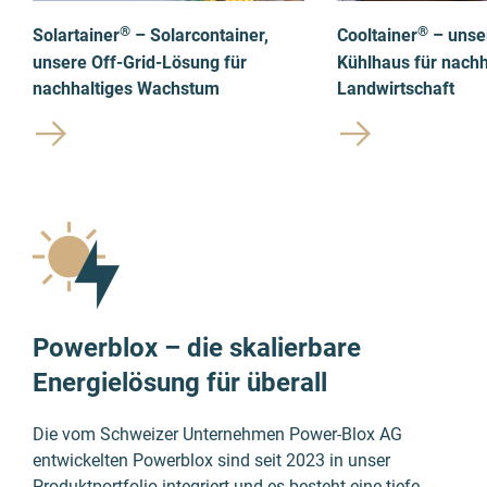
®
®
Solartainer
– Solarcontainer,
Cooltainer
– unse
unsere Off-Grid-Lösung für
Kühlhaus für nachh
nachhaltiges Wachstum
Landwirtschaft
Powerblox – die skalierbare
Energielösung für überall
Die vom Schweizer Unternehmen Power-Blox AG
entwickelten Powerblox sind seit 2023 in unser
Produktportfolio integriert und es besteht eine tiefe