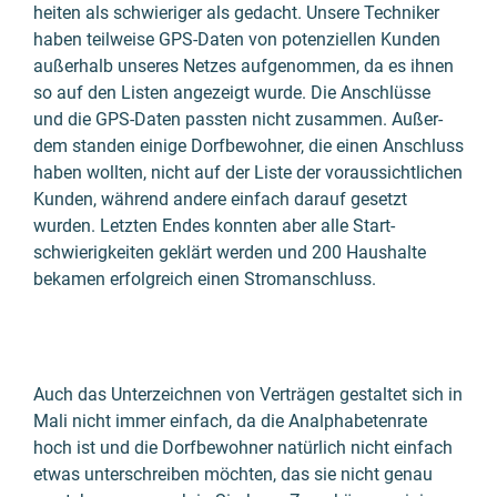
heiten als schwieri­ger als gedacht. Unsere Techniker
haben teil­weise GPS-Daten von potenziel­len Kunden
außer­halb unseres Netzes aufge­nommen, da es ihnen
so auf den Listen ange­zeigt wurde. Die Anschlüsse
und die GPS-Daten passten nicht zusammen. Außer­
dem standen einige Dorf­be­wohner, die einen Anschluss
haben wollten, nicht auf der Liste der voraus­sicht­li­chen
Kunden, während andere einfach darauf gesetzt
wurden. Letzten Endes konnten aber alle Start­
schwierig­keiten geklärt werden und 200 Haus­halte
bekamen erfolg­reich einen Strom­an­schluss.
Auch das Unter­zeich­nen von Verträ­gen gestal­tet sich in
Mali nicht immer einfach, da die Analpha­beten­rate
hoch ist und die Dorf­be­woh­ner natür­lich nicht einfach
etwas unter­schrei­ben möchten, das sie nicht genau