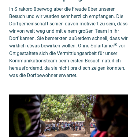
In Sirakoro überwog aber die Freude über unseren
Besuch und wir wurden sehr herz­lich empfan­gen. Die
Dorf­ge­mein­schaft schien davon moti­viert zu sein, dass
wir von weit weg und mit einem großen Team in ihr
Dorf kamen. Sie bemerk­ten außer­dem schnell, dass wir
®
wirk­lich etwas bewir­ken wollen. Ohne Solartainer
vor
Ort gestal­tete sich die Vermittlungs­arbeit für unser
Kommuni­kations­team beim ersten Besuch natür­lich
heraus­for­dernd, da sie nicht prak­tisch zeigen konnten,
was die Dorf­be­wohner erwar­tet.