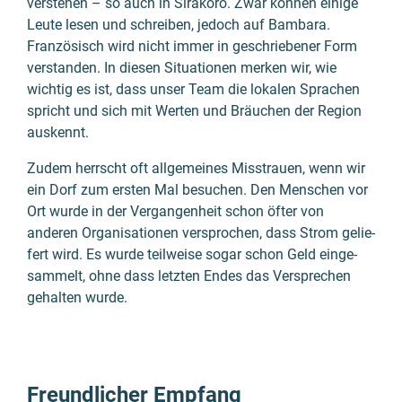
verstehen – so auch in Sirakoro. Zwar können einige
Leute lesen und schrei­ben, jedoch auf Bambara.
Franzö­sisch wird nicht immer in geschrie­bener Form
verstan­den. In diesen Situa­tio­nen merken wir, wie
wichtig es ist, dass unser Team die lokalen Sprachen
spricht und sich mit Werten und Bräuchen der Region
auskennt.
Zudem herrscht oft allge­meines Miss­trauen, wenn wir
ein Dorf zum ersten Mal besuchen. Den Menschen vor
Ort wurde in der Vergan­gen­heit schon öfter von
anderen Organi­satio­nen versprochen, dass Strom gelie­
fert wird. Es wurde teil­weise sogar schon Geld einge­
sammelt, ohne dass letzten Endes das Versprechen
gehal­ten wurde.
Freundlicher Empfang