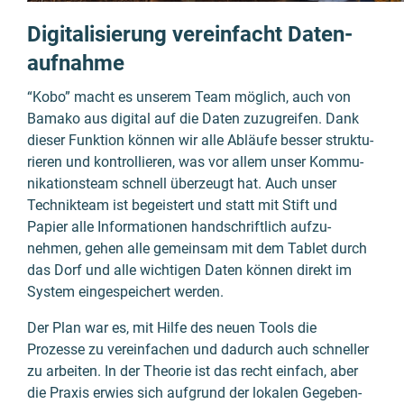
Digi­tali­sierung verein­facht Daten­
auf­nahme
“Kobo” macht es unserem Team möglich, auch von
Bamako aus digi­tal auf die Daten zuzu­greifen. Dank
dieser Funktion können wir alle Abläufe besser struk­tu­
rieren und kontrollieren, was vor allem unser Kommu­
nika­tions­team schnell über­zeugt hat. Auch unser
Technik­team ist begeis­tert und statt mit Stift und
Papier alle Infor­matio­nen hand­schrift­lich aufzu­
nehmen, gehen alle gemein­sam mit dem Tablet durch
das Dorf und alle wichti­gen Daten können direkt im
System einge­speichert werden.
Der Plan war es, mit Hilfe des neuen Tools die
Prozesse zu verein­fachen und dadurch auch schneller
zu arbei­ten. In der Theorie ist das recht einfach, aber
die Praxis erwies sich aufgrund der lokalen Gegeben­