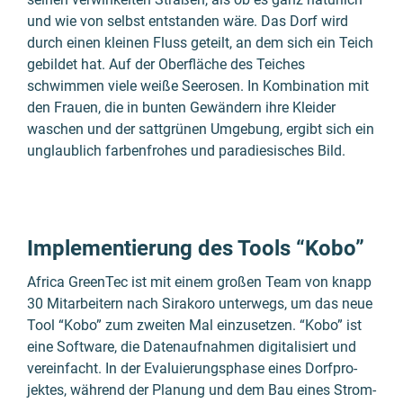
und wie von selbst entstan­den wäre. Das Dorf wird
durch einen kleinen Fluss geteilt, an dem sich ein Teich
gebil­det hat. Auf der Ober­fläche des Teiches
schwimmen viele weiße See­rosen. In Kombi­nation mit
den Frauen, die in bunten Gewän­dern ihre Kleider
waschen und der satt­grünen Umge­bung, ergibt sich ein
unglaub­lich farben­frohes und para­diesi­sches Bild.
Implementierung des Tools “Kobo”
Africa GreenTec ist mit einem großen Team von knapp
30 Mitar­beitern nach Sirakoro unter­wegs, um das neue
Tool “Kobo” zum zweiten Mal einzu­setzen. “Kobo” ist
eine Soft­ware, die Daten­auf­nahmen digi­tali­siert und
verein­facht. In der Evalu­ierungs­phase eines Dorf­pro­
jektes, während der Planung und dem Bau eines Strom­