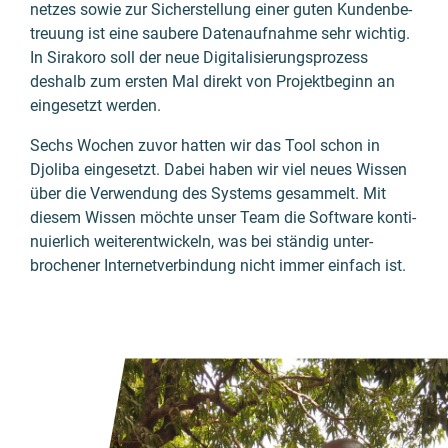
netzes sowie zur Sicher­stel­lung einer guten Kunden­be­
treu­ung ist eine saubere Daten­auf­nahme sehr wichtig.
In Sirakoro soll der neue Digi­tali­sierungs­prozess
deshalb zum ersten Mal direkt von Projekt­beginn an
einge­setzt werden.
Sechs Wochen zuvor hatten wir das Tool schon in
Djoliba einge­setzt. Dabei haben wir viel neues Wissen
über die Verwen­dung des Systems gesam­melt. Mit
diesem Wissen möchte unser Team die Software konti­
nu­ier­lich weiter­ent­wickeln, was bei ständig unter­
brochener Inter­net­ver­bin­dung nicht immer einfach ist.