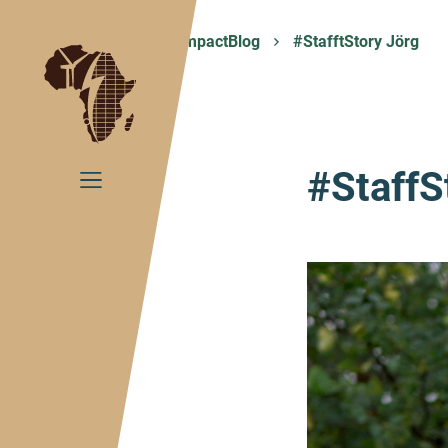
Home
ImpactBlog
#StafftStory Jörg
#StaffS