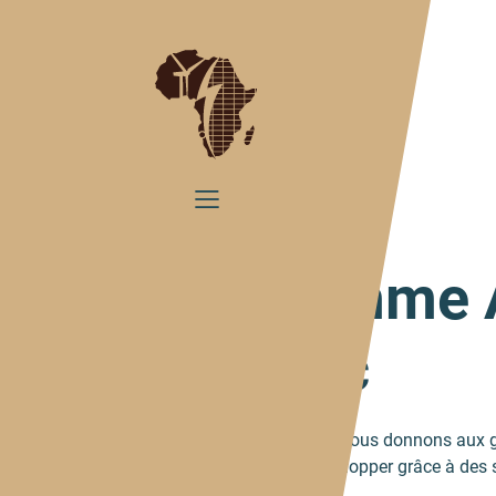
Home
Qui sommes-nous
Nous somme A
GreenTec
En tant qu'entreprise sociale, nous donnons aux
plus autonomes et de se développer grâce à des 
d'énergie.