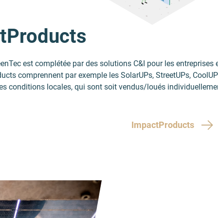
ctProducts
reenTec est complétée par des solutions C&I pour les entreprise
ucts comprennent par exemple les SolarUPs, StreetUPs, CoolUPs 
es conditions locales, qui sont soit vendus/loués individuellement
ImpactProducts