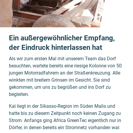
Ein außerge­wöhnlicher Empfang,
der Eindruck hinter­lassen hat
Als wir zum ersten Mal mit unserem Team das Dorf
besuch­ten, wartete bereits eine riesige Kolonne von 50
jungen Motor­rad­fahrern an der Straßen­kreuzung. Alle
winkten mit breitem Grinsen im Gesicht. Sie sind
gekommen, um uns zu begrüßen und ins Dorf zu
beglei­ten.
Kaï
liegt in der Sikasso-Region im Süden Malis und
hatte bis zu diesem Zeit­punkt noch keinen Zugang zu
Strom. Anfangs ging Africa GreenTec eigent­lich nur in
Dörfer, in denen bereits ein Strom­netz vorhan­den war.