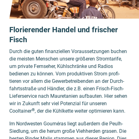
Florierender Handel und frischer
Fisch
Durch die guten finan­ziellen Voraus­setzun­gen buchen
die meisten Menschen unsere größeren Strom­tarife,
um private Fern­seher, Kühl­schränke und Radios
bedienen zu können. Vom produk­tiven Strom profi­
tieren vor allem die Gewerbe­treiben­den an der Durch­
fahrts­straße und Händler, die z.B. einen
Frisch-Fisch-
Liefer­service
nach Mauretanien aufbauten. Hier sehen
wir in Zukunft sehr viel Potenzial für unseren
®
Cooltainer
, der die Kühl­kette weiter opti­mieren kann.
Im Nord­westen
Gouméra
s liegt außer­dem die Peulh-
Siedlung, um die herum große Vieh­herden grasen. Die
besten Rinder Malis stammen aus dieser Region. Dies