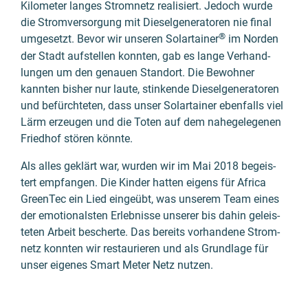
Kilometer langes Strom­netz reali­siert. Jedoch wurde
die Strom­versor­gung mit Diesel­genera­toren nie final
®
umge­setzt. Bevor wir unseren Solartainer
im Norden
der Stadt aufstellen konnten, gab es lange Verhand­
lungen um den genauen Stand­ort. Die Bewohner
kannten bisher nur laute, stinkende Diesel­genera­toren
und befürch­teten, dass unser Solartainer ebenfalls viel
Lärm erzeu­gen und die Toten auf dem nahe­gele­genen
Fried­hof stören könnte.
Als alles geklärt war, wurden wir im Mai 2018 begeis­
tert empfangen. Die Kinder hatten eigens für Africa
GreenTec ein Lied eingeübt, was unserem Team eines
der emotional­sten Erleb­nisse unserer bis dahin geleis­
teten Arbeit bescherte. Das bereits vorhan­dene Strom­
netz konnten wir restau­rieren und als Grund­lage für
unser eigenes Smart Meter Netz nutzen.