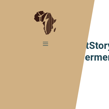
Home
#ImpactStory Ramata Sou
#ImpactStory
Empower­ment