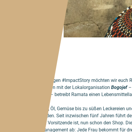
In der heutigen #ImpactStory möchten wir euch R
Kooperation mit der Lokalorganisation
Bogojef
– 
Business – betreibt Ramata einen Lebensmittella
Von Reis, Öl, Gemüse bis zu süßen Leckereien u
alles finden. Seit inzwischen fünf Jahren führt d
Ramata Vorsitzende ist, nun schon den Shop. Die
dem Management ab: Jede Frau bekommt für d