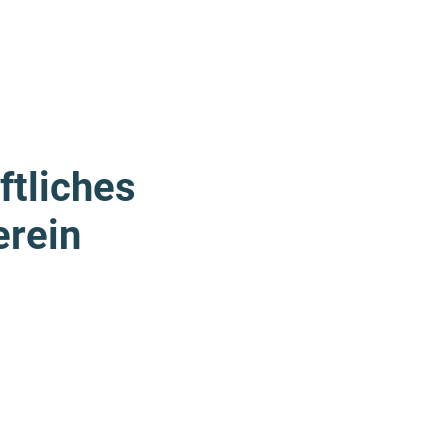
t­liches
erein