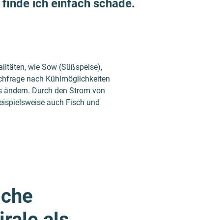
s finde ich einfach schade.
alitäten, wie Sow (Süßspeise),
Nachfrage nach Kühlmöglichkeiten
s ändern. Durch den Strom von
beispielsweise auch Fisch und
iche
rale als