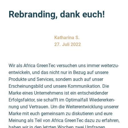
Rebranding, dank euch!
Katharina S.
27. Juli 2022
Wir als Africa GreenTec versuchen uns immer weiter­zu­
ent­wickeln, und das nicht nur in Bezug auf unsere
Produkte und Services, sondern auch auf unser
Erschei­nungs­bild und unsere Kommuni­kation. Die
Marke eines Unter­nehmens ist ein entschei­dender
Erfolgs­faktor, sie schafft im Optimal­fall Wieder­erken­
nung und Vertrauen. Um die Weiter­entwick­lung unserer
Marke mit euch gemein­sam zu disku­tieren und eure
Meinung als Teil von Africa GreenTec dazu zu erfah­ren,
haben wir in den letzten Wochen zwei Umfra­gen