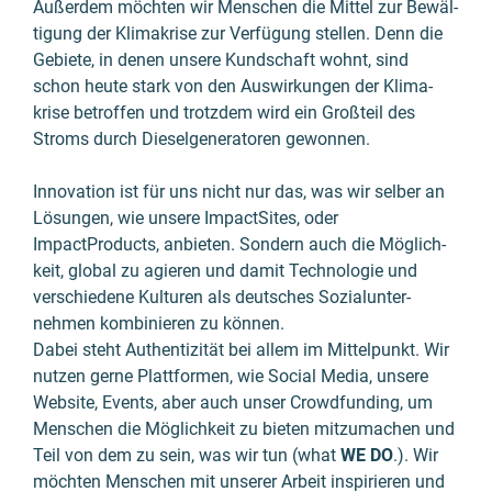
Außer­dem möchten wir Menschen die Mittel zur Bewäl­
ti­gung der Klima­krise zur Verfü­gung stellen. Denn die
Gebiete, in denen unsere Kund­schaft wohnt, sind
schon heute stark von den Aus­wirkun­gen der Klima­
krise betroffen und trotz­dem wird ein Groß­teil des
Stroms durch Diesel­genera­toren gewonnen.
Innovation ist für uns nicht nur das, was wir selber an
Lösungen, wie unsere ImpactSites, oder
ImpactProducts, anbieten. Sondern auch die Mög­lich­
keit, global zu agieren und damit Techno­lo­gie und
verschie­dene Kulturen als deutsches Sozial­unter­
nehmen kombi­nieren zu können.
Dabei steht Authenti­zität bei allem im Mittel­punkt. Wir
nutzen gerne Platt­formen, wie Social Media, unsere
Website, Events, aber auch unser Crowd­funding, um
Menschen die Möglich­keit zu bieten mitzu­machen und
Teil von dem zu sein, was wir tun (what
WE DO
.). Wir
möchten Menschen mit unserer Arbeit inspirieren und